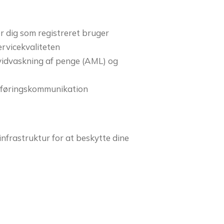
or dig som registreret bruger
ervicekvaliteten
hvidvaskning af penge (AML) og
dsføringskommunikation
nfrastruktur for at beskytte dine