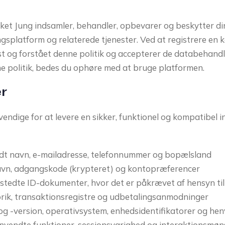
cket Jung indsamler, behandler, opbevarer og beskytter di
ngsplatform og relaterede tjenester. Ved at registrere en 
t og forstået denne politik og accepterer de databehandl
ne politik, bedes du ophøre med at bruge platformen.
er
endige for at levere en sikker, funktionel og kompatibel 
uldt navn, e-mailadresse, telefonnummer og bopælsland
avn, adgangskode (krypteret) og kontopræferencer
stedte ID-dokumenter, hvor det er påkrævet af hensyn til 
orik, transaktionsregistre og udbetalingsanmodninger
 -version, operativsystem, enhedsidentifikatorer og hen
nvendte funktioner, sessionsvarighed og interaktionsmøn