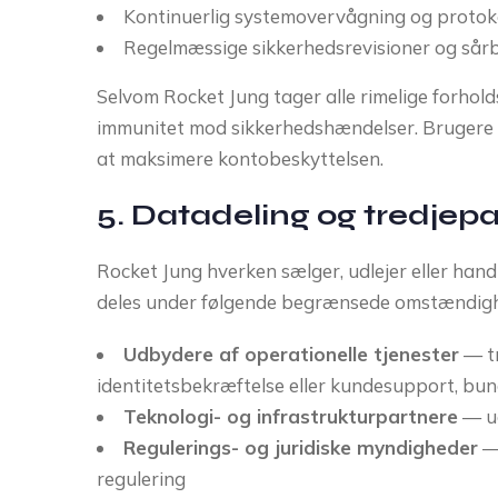
Kontinuerlig systemovervågning og protoko
Regelmæssige sikkerhedsrevisioner og sår
Selvom Rocket Jung tager alle rimelige forhold
immunitet mod sikkerhedshændelser. Brugere o
at maksimere kontobeskyttelsen.
5. Datadeling og tredjepa
Rocket Jung hverken sælger, udlejer eller hand
deles under følgende begrænsede omstændig
Udbydere af operationelle tjenester
— tr
identitetsbekræftelse eller kundesupport, bun
Teknologi- og infrastrukturpartnere
— ud
Regulerings- og juridiske myndigheder
— 
regulering