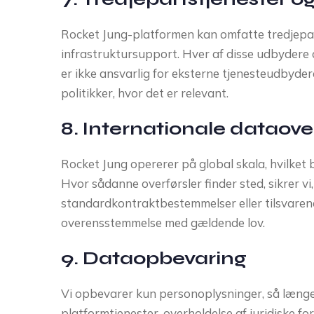
Rocket Jung-platformen kan omfatte tredjeparts
infrastruktursupport. Hver af disse udbydere 
er ikke ansvarlig for eksterne tjenesteudbyder
politikker, hvor det er relevant.
8. Internationale dataove
Rocket Jung opererer på global skala, hvilket b
Hvor sådanne overførsler finder sted, sikrer v
standardkontraktbestemmelser eller tilsvarende
overensstemmelse med gældende lov.
9. Dataopbevaring
Vi opbevarer kun personoplysninger, så længe d
platformtjenester, overholdelse af juridiske fo