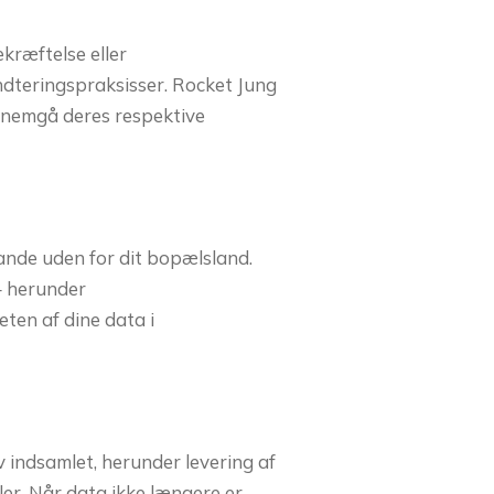
kræftelse eller
ndteringspraksisser. Rocket Jung
ennemgå deres respektive
 lande uden for dit bopælsland.
 – herunder
ten af dine data i
v indsamlet, herunder levering af
aler. Når data ikke længere er