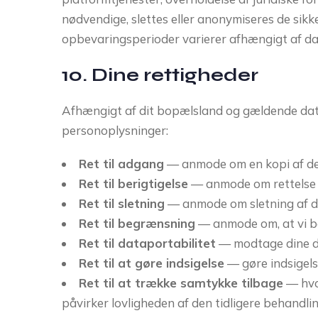
nødvendige, slettes eller anonymiseres de sikk
opbevaringsperioder varierer afhængigt af d
10. Dine rettigheder
Afhængigt af dit bopælsland og gældende dat
personoplysninger:
Ret til adgang
— anmode om en kopi af de 
Ret til berigtigelse
— anmode om rettelse a
Ret til sletning
— anmode om sletning af d
Ret til begrænsning
— anmode om, at vi b
Ret til dataportabilitet
— modtage dine dat
Ret til at gøre indsigelse
— gøre indsigels
Ret til at trække samtykke tilbage
— hvor
påvirker lovligheden af den tidligere behandli