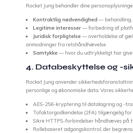
Rocket Jung behandler dine personoplysninger
Kontraktlig nødvendighed
— behandling, d
Legitime interesser
— forbedring af platf
Juridisk forpligtelse
— overholdelse af gæl
anmodninger fra retshåndhævelse
Samtykke
— hvor du udtrykkeligt har giv
4. Databeskyttelse og -s
Rocket Jung anvender sikkerhedsforanstaltninge
personlige og økonomiske data. Vores sikker
AES-256-kryptering til datalagring og -tr
Tofaktorgodkendelse (2FA) tilgængelig for 
Sikre HTTPS-forbindelser håndhæves på tv
Rollebaseret adgangskontrol, der begrænse