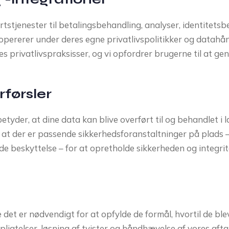
tjenester til betalingsbehandling, analyser, identitetsbe
opererer under deres egne privatlivspolitikker og datahå
es privatlivspraksisser, og vi opfordrer brugerne til at g
rførsler
etyder, at dine data kan blive overført til og behandlet i
i, at der er passende sikkerhedsforanstaltninger på plads
 beskyttelse – for at opretholde sikkerheden og integrite
et er nødvendigt for at opfylde de formål, hvortil de ble
rpligtelser, løsning af tvister og håndhævelse af vores aft