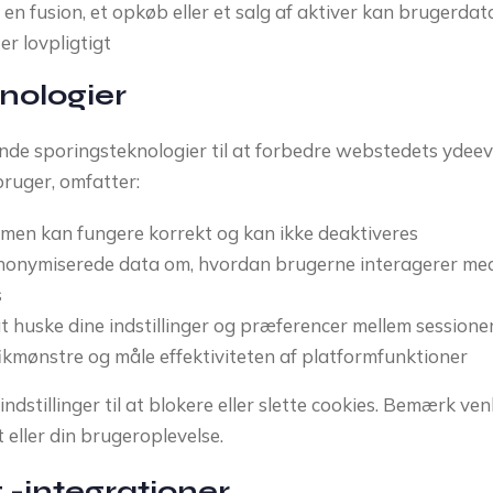
f en fusion, et opkøb eller et salg af aktiver kan brugerda
r lovpligtigt
nologier
nende sporingsteknologier til at forbedre webstedets yde
bruger, omfatter:
men kan fungere korrekt og kan ikke deaktiveres
nonymiserede data om, hvordan brugerne interagerer med 
s
t huske dine indstillinger og præferencer mellem sessione
fikmønstre og måle effektiviteten af platformfunktioner
dstillinger til at blokere eller slette cookies. Bemærk venl
 eller din brugeroplevelse.
g -integrationer