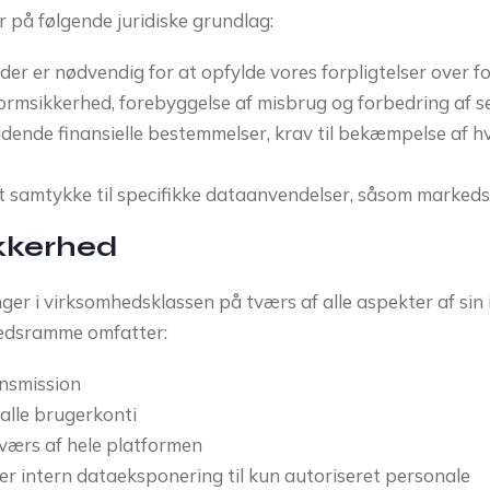
 på følgende juridiske grundlag:
er er nødvendig for at opfylde vores forpligtelser over f
ormsikkerhed, forebyggelse af misbrug og forbedring af s
dende finansielle bestemmelser, krav til bekæmpelse af 
et samtykke til specifikke dataanvendelser, såsom marke
ikkerhed
r i virksomhedsklassen på tværs af alle aspekter af sin i
hedsramme omfatter:
ansmission
alle brugerkonti
ærs af hele platformen
r intern dataeksponering til kun autoriseret personale