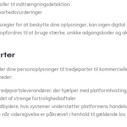
ller til indtrængningsdetektion
barhedsvurderinger
sregler for at beskytte dine oplysninger, kan ingen digita
pfordres til at bruge stærke, unikke adgangskoder og ak
rter
ler dine personoplysninger til tredjeparter til kommerciel
heder:
edjepartsleverandører, der hjælper med platformhosting,
det af strenge fortrolighedsaftaler
bydere, hvis systemer understøtter platformens handels
når videregivelse er påkrævet i henhold til gældende lov, r