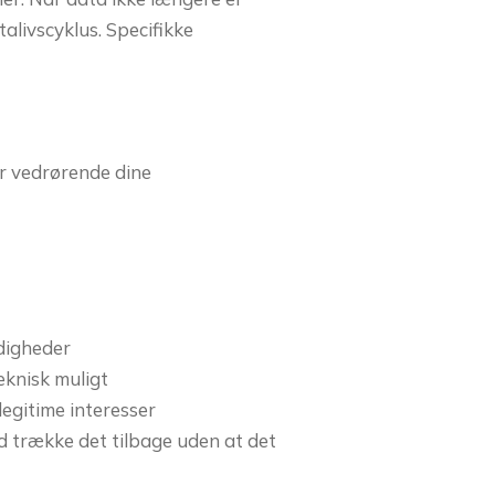
alivscyklus. Specifikke
r vedrørende dine
digheder
eknisk muligt
egitime interesser
d trække det tilbage uden at det