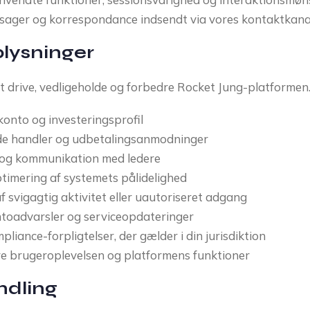
ager og korrespondance indsendt via vores kontaktkana
plysninger
at drive, vedligeholde og forbedre Rocket Jung-platformen
konto og investeringsprofil
ede handler og udbetalingsanmodninger
 og kommunikation med ledere
imering af systemets pålidelighed
 svigagtig aktivitet eller uautoriseret adgang
ntoadvarsler og serviceopdateringer
pliance-forpligtelser, der gælder i din jurisdiktion
dre brugeroplevelsen og platformens funktioner
ndling