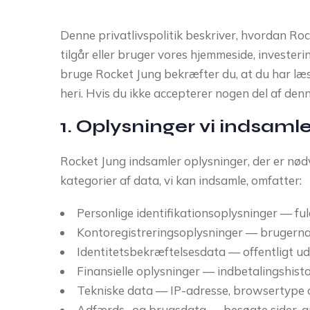
Denne privatlivspolitik beskriver, hvordan Ro
tilgår eller bruger vores hjemmeside, investeri
bruge Rocket Jung bekræfter du, at du har læs
heri. Hvis du ikke accepterer nogen del af den
1. Oplysninger vi indsaml
Rocket Jung indsamler oplysninger, der er nødv
kategorier af data, vi kan indsamle, omfatter:
Personlige identifikationsoplysninger — f
Kontoregistreringsoplysninger — brugern
Identitetsbekræftelsesdata — offentligt ud
Finansielle oplysninger — indbetalingshist
Tekniske data — IP-adresse, browsertype og
Adfærds- og brugsdata — besøgte sider, a