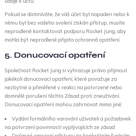
údaje k účtu.
Pokud se domníváte, že váš účet byl napaden nebo k
němu byl bez vašeho svolení získán přístup, musíte
neprodleně kontaktovat podporu Rocket Jung, aby
mohla být neprodleně přijata ochranná opatření.
5. Donucovací opatření
Společnost Rocket Jung si vyhrazuje právo přijmout
jakékoli donucovací opatření, které považuje za
nezbytné a přiměřené v reakci na potvrzené nebo
domnělé porušení těchto Zásad proti zneužívání.
Donucovací opatření mohou zahrnovat mimo jiné:
Vydání formálního varování uživateli a požadavek
na potvrzení povinností vyplývajících ze zásad
Dočasné omezení přístupu ke konkrétním funkcím