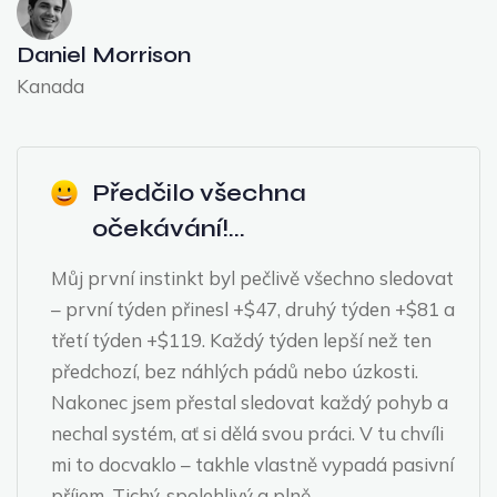
Daniel Morrison
Kanada
Předčilo všechna
očekávání!...
Můj první instinkt byl pečlivě všechno sledovat
– první týden přinesl +$47, druhý týden +$81 a
třetí týden +$119. Každý týden lepší než ten
předchozí, bez náhlých pádů nebo úzkosti.
Nakonec jsem přestal sledovat každý pohyb a
nechal systém, ať si dělá svou práci. V tu chvíli
mi to docvaklo – takhle vlastně vypadá pasivní
příjem. Tichý, spolehlivý a plně