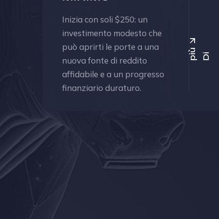
Inizia con soli $250: un
investimento modesto che
può aprirti le porte a una
ù
D
i
p
i
nuova fonte di reddito
affidabile e a un progresso
finanziario duraturo.