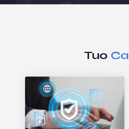
Tuo
Ca