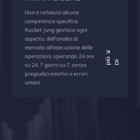
Non è richiesta alcuna
competenza specifica.
Rocket Jung gestisce ogni
aspetto, dall'analisi di
mercato all'esecuzione delle
operazioni, operando 24 ore
ù
D
i
p
i
su 24, 7 giorni su 7, senza
pregiudizi emotivi o errori
umani.