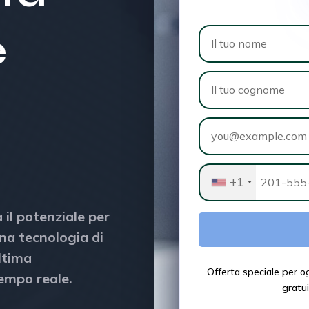
e
+1
 il potenziale per
una tecnologia di
ultima
Offerta speciale per og
tempo reale.
gratui