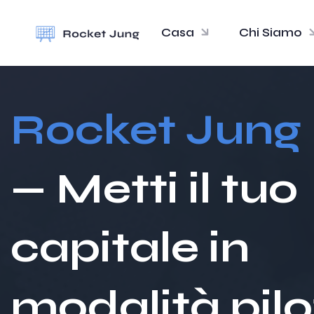
Casa
Chi Siamo
Rocket Jung
— Metti il tuo
capitale in
modalità pil