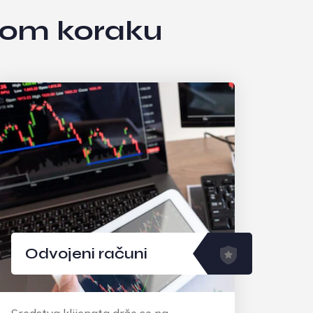
kom koraku
Potvrđena infrastruktura