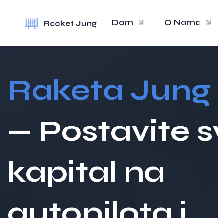
Dom
O Nama
Raketa Jung
— Postavite s
kapital na
autopilota i