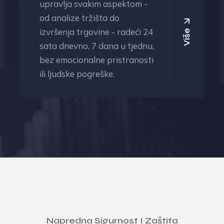
upravlja svakim aspektom -
od analize tržišta do
izvršenja trgovine - radeći 24
Više
sata dnevno, 7 dana u tjednu,
bez emocionalne pristranosti
ili ljudske pogreške.
Napredna Sigurnost I Zaštita