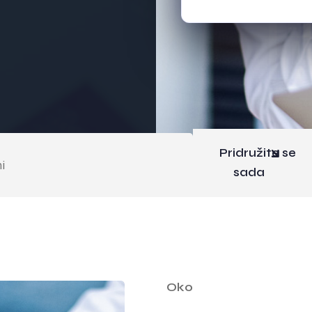
Pridružite se
i
sada
Oko