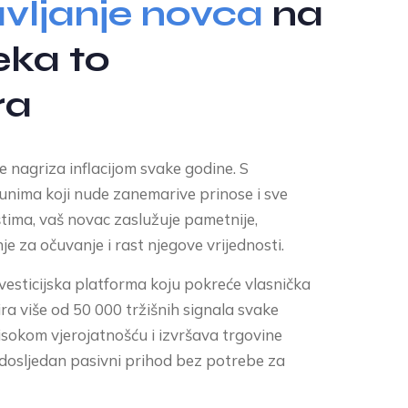
vljanje novca
na
eka to
ra
se nagriza inflacijom svake godine. S
unima koji nude zanemarive prinose i sve
ištima, vaš novac zaslužuje pametnije,
e za očuvanje i rast njegove vrijednosti.
vesticijska platforma koju pokreće vlasnička
ira više od 50 000 tržišnih signala svake
visokom vjerojatnošću i izvršava trgovine
 dosljedan pasivni prihod bez potrebe za