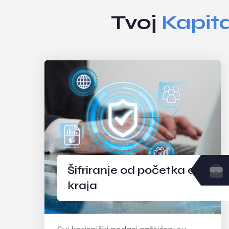
Tvoj
Kapita
Trenutne isplate