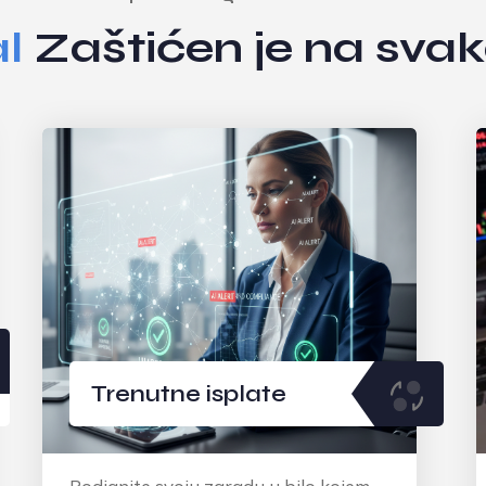
l
Zaštićen je na sva
Odvojeni računi