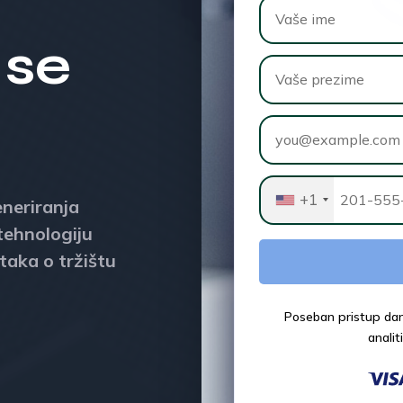
 se
+1
eneriranja
tehnologiju
taka o tržištu
Poseban pristup dana
analit