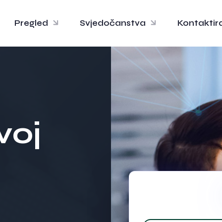
Pregled
Svjedočanstva
Kontaktir
voj