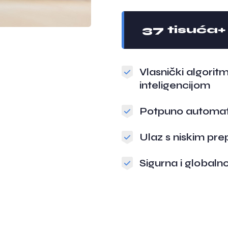
37 tisuća+
Vlasnički algori
inteligencijom
Potpuno automatiz
Ulaz s niskim pr
Sigurna i global