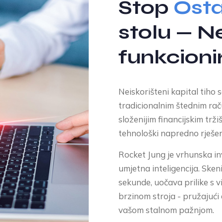
Stop
Osta
stolu — N
funkcioni
Neiskorišteni kapital tiho 
tradicionalnim štednim rač
složenijim financijskim trž
tehnološki napredno rješenj
Rocket Jung je vrhunska in
umjetna inteligencija. Sken
sekunde, uočava prilike s 
brzinom stroja - pružajući
vašom stalnom pažnjom.