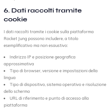
6. Dati raccolti tramite
cookie
I dati raccolti tramite i cookie sulla piattaforma
Rocket Jung possono includere, a titolo
esemplificativo ma non esaustivo:
Indirizzo IP e posizione geografica
approssimativa
Tipo di browser, versione e impostazioni della
lingua
Tipo di dispositivo, sistema operativo e risoluzione
dello schermo
URL di riferimento e punto di accesso alla
piattaforma