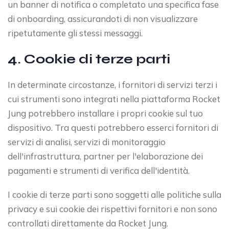
un banner di notifica o completato una specifica fase
di onboarding, assicurandoti di non visualizzare
ripetutamente gli stessi messaggi.
4. Cookie di terze parti
In determinate circostanze, i fornitori di servizi terzi i
cui strumenti sono integrati nella piattaforma Rocket
Jung potrebbero installare i propri cookie sul tuo
dispositivo. Tra questi potrebbero esserci fornitori di
servizi di analisi, servizi di monitoraggio
dell'infrastruttura, partner per l'elaborazione dei
pagamenti e strumenti di verifica dell'identità.
I cookie di terze parti sono soggetti alle politiche sulla
privacy e sui cookie dei rispettivi fornitori e non sono
controllati direttamente da Rocket Jung.