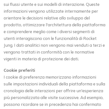
sui flussi utente e sui modelli di interazione. Queste
informazioni vengono utilizzate internamente per
orientare le decisioni relative allo sviluppo del
prodotto, ottimizzare l'architettura della piattaforma
e comprendere meglio come i diversi segmenti di
utenti interagiscono con le funzionalità di Rocket
Jung. I dati analitici non vengono mai venduti a terzi e
vengono trattati in conformità con le normative
vigenti in materia di protezione dei dati.
Cookie preferiti
I cookie di preferenza memorizzano informazioni
sulle impostazioni individuali della piattaforma e sulla
cronologia delle interazioni per offrire un'esperienza
più personalizzata alle visite successive. Ad esempio,
possono ricordare se in precedenza hai confermato