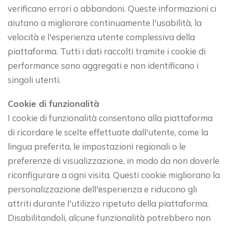
verificano errori o abbandoni. Queste informazioni ci
aiutano a migliorare continuamente l'usabilità, la
velocità e l'esperienza utente complessiva della
piattaforma. Tutti i dati raccolti tramite i cookie di
performance sono aggregati e non identificano i
singoli utenti.
Cookie di funzionalità
I cookie di funzionalità consentono alla piattaforma
di ricordare le scelte effettuate dall'utente, come la
lingua preferita, le impostazioni regionali o le
preferenze di visualizzazione, in modo da non doverle
riconfigurare a ogni visita. Questi cookie migliorano la
personalizzazione dell'esperienza e riducono gli
attriti durante l'utilizzo ripetuto della piattaforma.
Disabilitandoli, alcune funzionalità potrebbero non