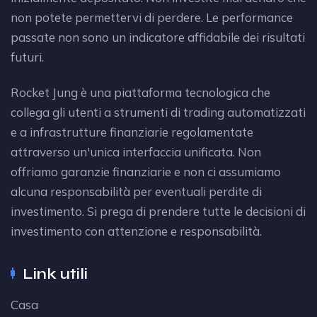
non potete permettervi di perdere. Le performance
passate non sono un indicatore affidabile dei risultati
futuri.
Rocket Jung è una piattaforma tecnologica che
collega gli utenti a strumenti di trading automatizzati
e a infrastrutture finanziarie regolamentate
attraverso un'unica interfaccia unificata. Non
offriamo garanzie finanziarie e non ci assumiamo
alcuna responsabilità per eventuali perdite di
investimento. Si prega di prendere tutte le decisioni di
investimento con attenzione e responsabilità.
Link utili
Casa