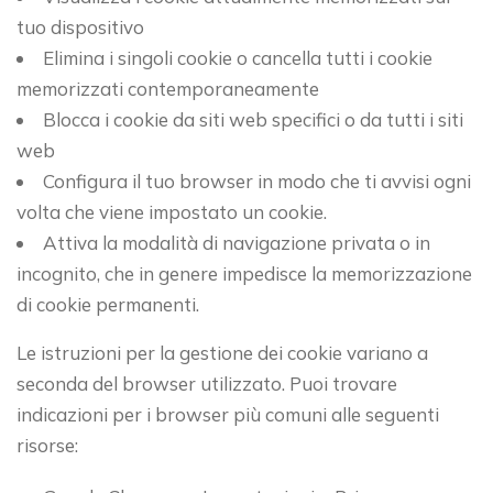
tuo dispositivo
Elimina i singoli cookie o cancella tutti i cookie
memorizzati contemporaneamente
Blocca i cookie da siti web specifici o da tutti i siti
web
Configura il tuo browser in modo che ti avvisi ogni
volta che viene impostato un cookie.
Attiva la modalità di navigazione privata o in
incognito, che in genere impedisce la memorizzazione
di cookie permanenti.
Le istruzioni per la gestione dei cookie variano a
seconda del browser utilizzato. Puoi trovare
indicazioni per i browser più comuni alle seguenti
risorse: