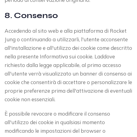
8. Consenso
Accedendo al sito web e alla piattaforma di Rocket
Jung o continuando a utilizzarli, l'utente acconsente
all'installazione e all'utilizzo dei cookie come descritto
nella presente Informativa sui cookie. Laddove
richiesto dalla legge applicabile, al primo accesso
all'utente verrà visualizzato un banner di consenso ai
cookie che consentirà di accettare o personalizzare le
proprie preferenze prima dell'attivazione di eventuali
cookie non essenziali.
È possibile revocare o modificare il consenso
all'utilizzo dei cookie in qualsiasi momento
modificando le impostazioni del browser o