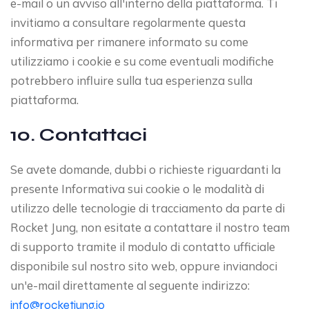
e-mail o un avviso all'interno della piattaforma. Ti
invitiamo a consultare regolarmente questa
informativa per rimanere informato su come
utilizziamo i cookie e su come eventuali modifiche
potrebbero influire sulla tua esperienza sulla
piattaforma.
10. Contattaci
Se avete domande, dubbi o richieste riguardanti la
presente Informativa sui cookie o le modalità di
utilizzo delle tecnologie di tracciamento da parte di
Rocket Jung, non esitate a contattare il nostro team
di supporto tramite il modulo di contatto ufficiale
disponibile sul nostro sito web, oppure inviandoci
un'e-mail direttamente al seguente indirizzo:
info@rocketjung.io