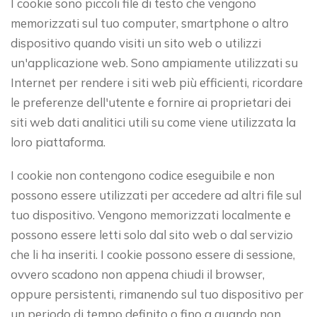
I cookie sono piccoli file di testo che vengono
memorizzati sul tuo computer, smartphone o altro
dispositivo quando visiti un sito web o utilizzi
un'applicazione web. Sono ampiamente utilizzati su
Internet per rendere i siti web più efficienti, ricordare
le preferenze dell'utente e fornire ai proprietari dei
siti web dati analitici utili su come viene utilizzata la
loro piattaforma.
I cookie non contengono codice eseguibile e non
possono essere utilizzati per accedere ad altri file sul
tuo dispositivo. Vengono memorizzati localmente e
possono essere letti solo dal sito web o dal servizio
che li ha inseriti. I cookie possono essere di sessione,
ovvero scadono non appena chiudi il browser,
oppure persistenti, rimanendo sul tuo dispositivo per
un periodo di tempo definito o fino a quando non