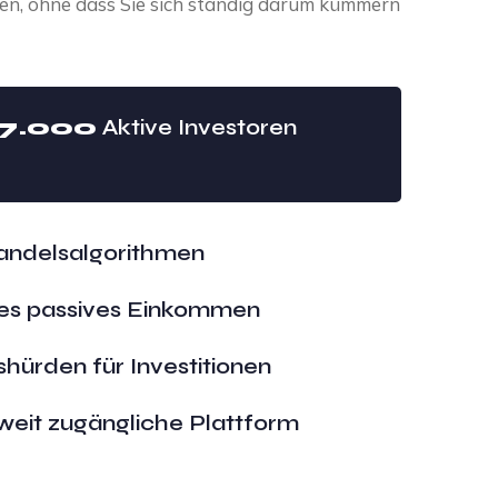
en, ohne dass Sie sich ständig darum kümmern
37.000
Aktive Investoren
andelsalgorithmen
tes passives Einkommen
shürden für Investitionen
weit zugängliche Plattform