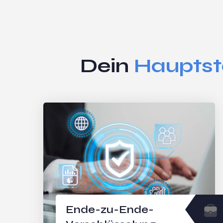
Dein
Hauptst
Ende-zu-Ende-